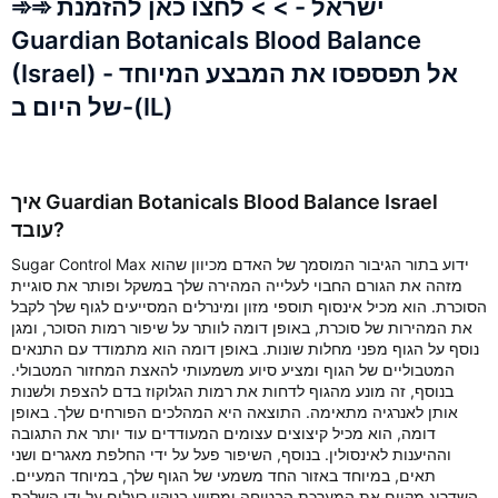
➾➾ ישראל - > > לחצו כאן להזמנת
Guardian Botanicals Blood Balance
(Israel) - אל תפספסו את המבצע המיוחד
של היום ב-(IL)
איך Guardian Botanicals Blood Balance Israel
עובד?
Sugar Control Max ידוע בתור הגיבור המוסמך של האדם מכיוון שהוא
מזהה את הגורם החבוי לעלייה המהירה שלך במשקל ופותר את סוגיית
הסוכרת. הוא מכיל אינסוף תוספי מזון ומינרלים המסייעים לגוף שלך לקבל
את המהירות של סוכרת, באופן דומה לוותר על שיפור רמות הסוכר, ומגן
נוסף על הגוף מפני מחלות שונות. באופן דומה הוא מתמודד עם התנאים
המטבוליים של הגוף ומציע סיוע משמעותי להאצת המחזור המטבולי.
בנוסף, זה מונע מהגוף לדחות את רמות הגלוקוז בדם להצפת ולשנות
אותן לאנרגיה מתאימה. התוצאה היא המהלכים הפורחים שלך. באופן
דומה, הוא מכיל קיצוצים עצומים המעודדים עוד יותר את התגובה
וההיענות לאינסולין. בנוסף, השיפור פעל על ידי החלפת מאגרים ושני
תאים, במיוחד באזור החד משמעי של הגוף שלך, במיוחד המעיים.
השדרוג מקיים את המערכת הבטוחה ומסייע בניקוי רעלים על ידי השלכת