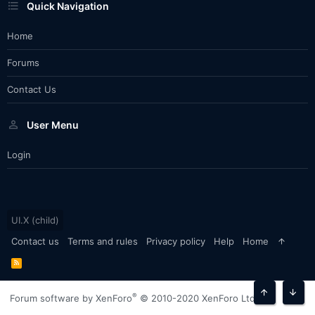
Quick Navigation
Home
Forums
Contact Us
User Menu
Login
UI.X (child)
Contact us
Terms and rules
Privacy policy
Help
Home
R
S
S
®
Forum software by XenForo
© 2010-2020 XenForo Ltd.
Top
Bott