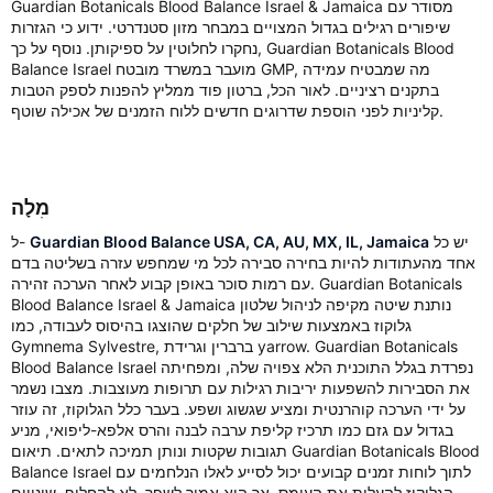
Guardian Botanicals Blood Balance Israel & Jamaica מסודר עם
שיפורים רגילים בגדול המצויים במבחר מזון סטנדרטי. ידוע כי הגזרות
נחקרו לחלוטין על ספיקותן. נוסף על כך, Guardian Botanicals Blood
Balance Israel מועבר במשרד מובטח GMP, מה שמבטיח עמידה
בתקנים רציניים. לאור הכל, ברטון פוד ממליץ להפנות לספק הטבות
קליניות לפני הוספת שדרוגים חדשים ללוח הזמנים של אכילה שוטף.
מִלָה
יש כל
Guardian Blood Balance USA, CA, AU, MX, IL, Jamaica
ל-
אחד מהעתודות להיות בחירה סבירה לכל מי שמחפש עזרה בשליטה בדם
עם רמות סוכר באופן קבוע לאחר הערכה זהירה. Guardian Botanicals
Blood Balance Israel & Jamaica נותנת שיטה מקיפה לניהול שלטון
גלוקוז באמצעות שילוב של חלקים שהוצגו בהיסוס לעבודה, כמו
Gymnema Sylvestre, ברברין וגרידת yarrow. Guardian Botanicals
Blood Balance Israel נפרדת בגלל התוכנית הלא צפויה שלה, ומפחיתה
את הסבירות להשפעות יריבות רגילות עם תרופות מעוצבות. מצבו נשמר
על ידי הערכה קוהרנטית ומציע שגשוג ושפע. בעבר כלל הגלוקוז, זה עוזר
בגדול עם גזם כמו תרכיז קליפת ערבה לבנה והרס אלפא-ליפואי, מניע
תגובות שקטות ונותן תמיכה לתאים. תיאום Guardian Botanicals Blood
Balance Israel לתוך לוחות זמנים קבועים יכול לסייע לאלו הנלחמים עם
הגלוקוז להעלות את העומס, אך הוא אמור לשפר, לא להחליף, שינויים