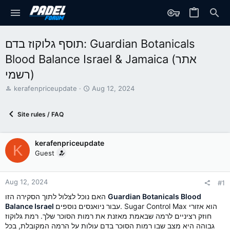
תוסף גלוקוז בדם: Guardian Botanicals
Blood Balance Israel & Jamaica (אתר
רשמי)
T
S
kerafenpriceupdate
Aug 12, 2024
h
t
r
a
Site rules / FAQ
e
r
a
t
d
d
kerafenpriceupdate
s
a
K
t
t
Guest
a
e
r
t
Aug 12, 2024
#1
e
Guardian Botanicals Blood
האם נוכל לצלול לתוך הסקירה הזו
r
עבור ניואנסים נוספים. Sugar Control Max הוא אזורי
Balance Israel
חוזק רציניים לרמה שבאמת מאזנת את רמות הסוכר שלך. רמת גלוקוז
גבוהה היא מצב שבו רמות הסוכר בדם עולות על הרמה המקובלת, בכל