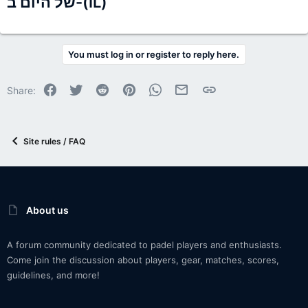
של היום ב-(IL)
You must log in or register to reply here.
Facebook
Twitter
Reddit
Pinterest
WhatsApp
Email
Link
Share:
Site rules / FAQ
About us
A forum community dedicated to padel players and enthusiasts.
Come join the discussion about players, gear, matches, scores,
guidelines, and more!