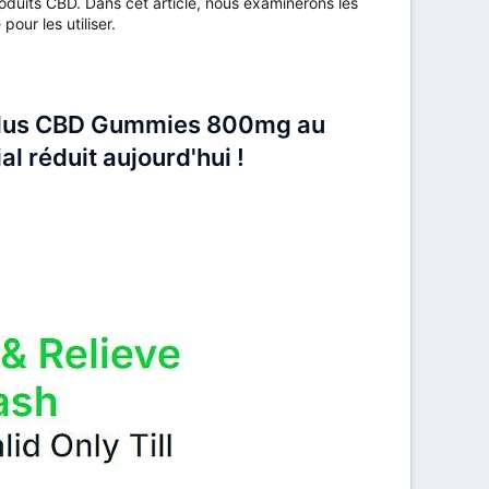
oduits CBD. Dans cet article, nous examinerons les
ur les utiliser.
Plus CBD Gummies 800mg au
l réduit aujourd'hui !