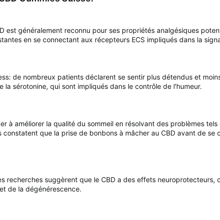
 CBD est généralement reconnu pour ses propriétés analgésiques potenti
constantes en se connectant aux récepteurs ECS impliqués dans la signa
tress: de nombreux patients déclarent se sentir plus détendus et mo
e la sérotonine, qui sont impliqués dans le contrôle de l'humeur.
r à améliorer la qualité du sommeil en résolvant des problèmes tels q
ts constatent que la prise de bonbons à mâcher au CBD avant de se co
es recherches suggèrent que le CBD a des effets neuroprotecteurs, ce q
et de la dégénérescence.