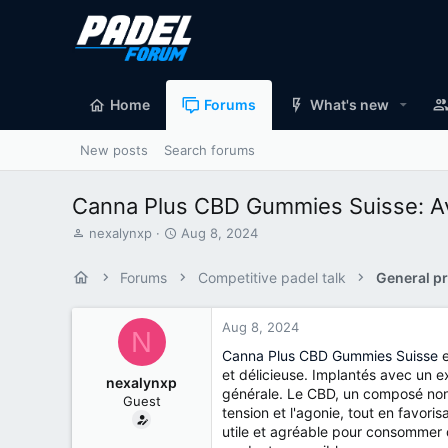
Home
Forums
What's new
New posts
Search forums
Canna Plus CBD Gummies Suisse: Ava
T
S
nexalynxp
Aug 8, 2024
h
t
r
a
Forums
Competitive padel talk
General pr
e
r
a
t
d
d
Aug 8, 2024
N
s
a
Canna Plus CBD Gummies Suisse
e
t
t
et délicieuse. Implantés avec un e
a
e
nexalynxp
générale. Le CBD, un composé non 
r
Guest
t
tension et l'agonie, tout en favo
e
utile et agréable pour consommer d