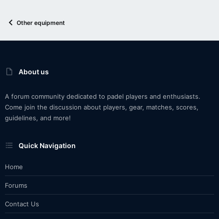
Other equipment
About us
A forum community dedicated to padel players and enthusiasts.
Come join the discussion about players, gear, matches, scores,
guidelines, and more!
Quick Navigation
Home
Forums
Contact Us