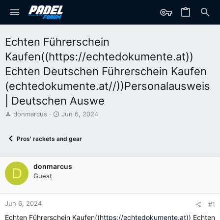
Echten Führerschein
Kaufen((https://echtedokumente.at))
Echten Deutschen Führerschein Kaufen
(echtedokumente.at//))Personalausweis
| Deutschen Auswe
T
S
donmarcus
Jun 6, 2024
h
t
r
a
Pros' rackets and gear
e
r
a
t
d
d
donmarcus
s
a
D
t
t
Guest
a
e
r
t
Jun 6, 2024
#1
e
Echten Führerschein Kaufen((
https://echtedokumente.at
)) Echten
r