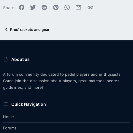
Facebook
Twitter
Reddit
Pinterest
WhatsApp
Email
Link
Share:
Pros' rackets and gear
About us
A forum community dedicated to padel players and enthusiasts.
Come join the discussion about players, gear, matches, scores,
guidelines, and more!
Quick Navigation
Home
Forums