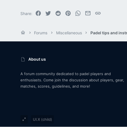
Facebook
Twitter
Reddit
Pinterest
WhatsApp
Email
Link
Share:
Forums
Miscellaneous
Padel tips and inst
About us
A forum community dedicated to padel players and
enthusiasts. Come join the discussion about players, gear,
matches, scores, guidelines, and more!
UI.X (child)