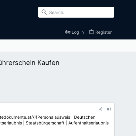
Log in
Register
ührerschein Kaufen
#1
htedokumente.at//))Personalausweis | Deutschen
serlaubnis | Staatsbürgerschaft | Aufenthaltserlaubnis