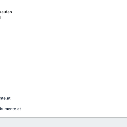
 kaufen
n
ente.at
okumente.at