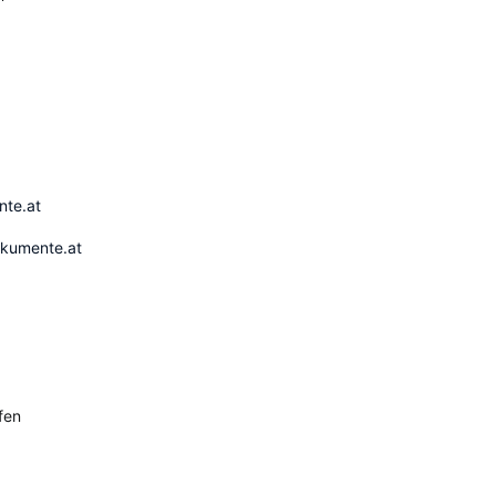
ente.at
okumente.at
fen