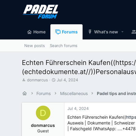
Home
Forums
What's new
New posts
Search forums
Echten Führerschein Kaufen((https
(echtedokumente.at//))Personalau
T
S
donmarcus
Jul 4, 2024
h
t
r
a
Forums
Miscellaneous
Padel tips and inst
e
r
a
t
d
d
Jul 4, 2024
D
s
a
Echten Führerschein Kaufen((
http
t
t
Ausweis | Dokumente | Schweizer A
a
e
donmarcus
| Falschgeld (WhatsApp: ....+44
r
Guest
t