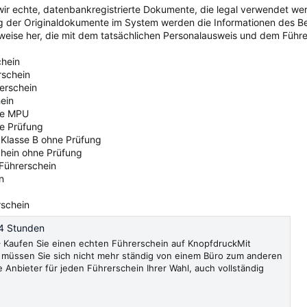
ir echte, datenbankregistrierte Dokumente, die legal verwendet we
ng der Originaldokumente im System werden die Informationen des 
sweise her, die mit dem tatsächlichen Personalausweis und dem Führer
chein
rschein
rerschein
ein
ne MPU
ne Prüfung
 Klasse B ohne Prüfung
chein ohne Prüfung
 Führerschein
n
rschein
4 Stunden
Kaufen Sie einen echten Führerschein auf KnopfdruckMit
müssen Sie sich nicht mehr ständig von einem Büro zum anderen
e Anbieter für jeden Führerschein Ihrer Wahl, auch vollständig