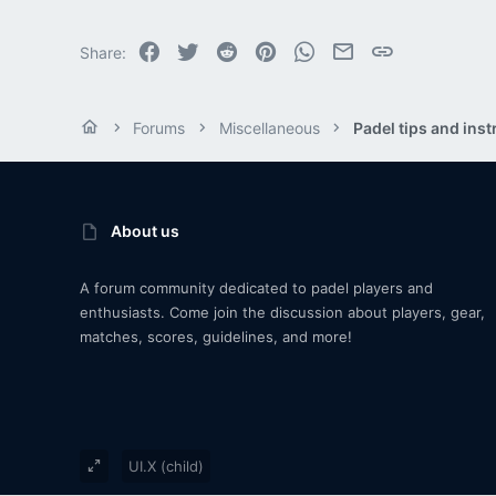
Facebook
Twitter
Reddit
Pinterest
WhatsApp
Email
Link
Share:
Forums
Miscellaneous
Padel tips and inst
About us
A forum community dedicated to padel players and
enthusiasts. Come join the discussion about players, gear,
matches, scores, guidelines, and more!
UI.X (child)