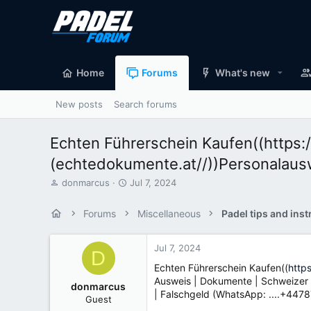
Home
Forums
What's new
New posts
Search forums
Echten Führerschein Kaufen((https
(echtedokumente.at//))Personalau
T
S
donmarcus
Jul 7, 2024
h
t
r
a
Forums
Miscellaneous
Padel tips and inst
e
r
a
t
d
d
Jul 7, 2024
D
s
a
Echten Führerschein Kaufen((
http
t
t
Ausweis | Dokumente | Schweizer A
a
e
donmarcus
| Falschgeld (WhatsApp: ....+44
r
Guest
t