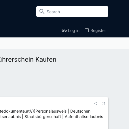
Log in
Register
ührerschein Kaufen
#1
htedokumente.at//))Personalausweis | Deutschen
serlaubnis | Staatsbürgerschaft | Aufenthaltserlaubnis