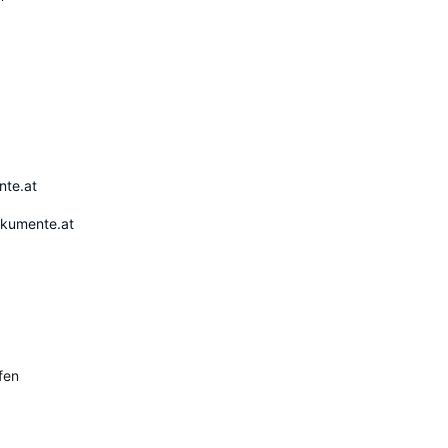
ente.at
okumente.at
fen