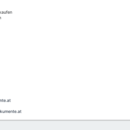
 kaufen
n
ente.at
okumente.at