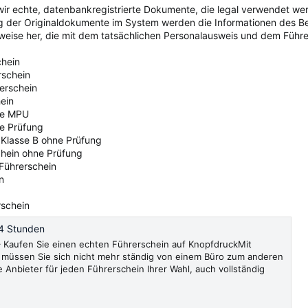
ir echte, datenbankregistrierte Dokumente, die legal verwendet we
ng der Originaldokumente im System werden die Informationen des 
sweise her, die mit dem tatsächlichen Personalausweis und dem Führer
chein
rschein
rerschein
ein
ne MPU
ne Prüfung
 Klasse B ohne Prüfung
chein ohne Prüfung
 Führerschein
n
rschein
4 Stunden
Kaufen Sie einen echten Führerschein auf KnopfdruckMit
müssen Sie sich nicht mehr ständig von einem Büro zum anderen
e Anbieter für jeden Führerschein Ihrer Wahl, auch vollständig