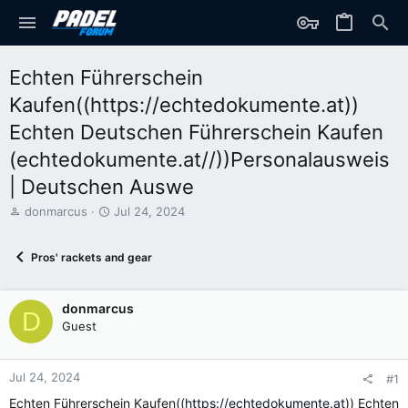
Echten Führerschein
Kaufen((https://echtedokumente.at))
Echten Deutschen Führerschein Kaufen
(echtedokumente.at//))Personalausweis
| Deutschen Auswe
T
S
donmarcus
Jul 24, 2024
h
t
r
a
Pros' rackets and gear
e
r
a
t
d
d
donmarcus
s
a
D
t
t
Guest
a
e
r
t
Jul 24, 2024
#1
e
Echten Führerschein Kaufen((
https://echtedokumente.at
)) Echten
r