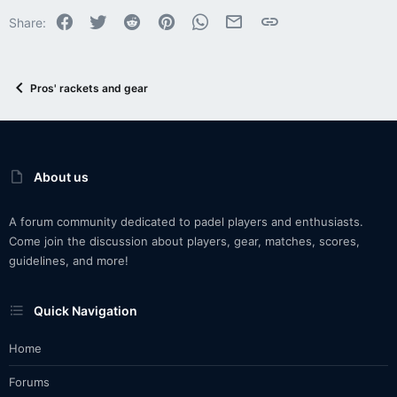
Facebook
Twitter
Reddit
Pinterest
WhatsApp
Email
Link
Share:
Pros' rackets and gear
About us
A forum community dedicated to padel players and enthusiasts.
Come join the discussion about players, gear, matches, scores,
guidelines, and more!
Quick Navigation
Home
Forums