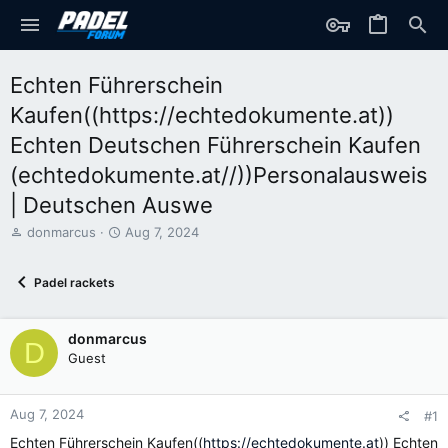
Echten Führerschein
Kaufen((https://echtedokumente.at))
Echten Deutschen Führerschein Kaufen
(echtedokumente.at//))Personalausweis
| Deutschen Auswe
T
S
donmarcus
Aug 7, 2024
h
t
r
a
Padel rackets
e
r
a
t
d
d
donmarcus
s
a
D
t
t
Guest
a
e
r
t
Aug 7, 2024
#1
e
Echten Führerschein Kaufen((
https://echtedokumente.at
)) Echten
r