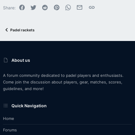
Facebook
Twitter
Reddit
Pinterest
WhatsApp
Email
Link
Share:
Padel rackets
About us
A forum community dedicated to padel players and enthusiasts.
Come join the discussion about players, gear, matches, scores,
guidelines, and more!
Quick Navigation
Home
Forums