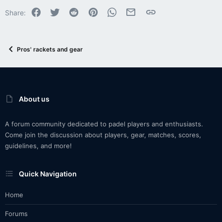
Facebook
Twitter
Reddit
Pinterest
WhatsApp
Email
Link
Share:
Pros' rackets and gear
About us
A forum community dedicated to padel players and enthusiasts.
Come join the discussion about players, gear, matches, scores,
guidelines, and more!
Quick Navigation
Home
Forums