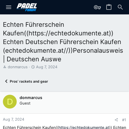
Echten Führerschein
Kaufen((https://echtedokumente.at))
Echten Deutschen Führerschein Kaufen
(echtedokumente.at//))Personalausweis
| Deutschen Auswe
T
S
donmarcus
Aug 7, 2024
h
t
r
a
Pros' rackets and gear
e
r
a
t
d
d
donmarcus
s
a
D
t
t
Guest
a
e
r
t
Aug 7, 2024
#1
e
Echten Führerschein Kaufen((
https://echtedokumente.at
)) Echten
r