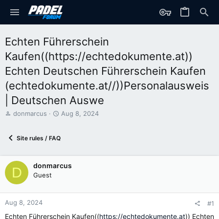
Echten Führerschein
Kaufen((https://echtedokumente.at))
Echten Deutschen Führerschein Kaufen
(echtedokumente.at//))Personalausweis
| Deutschen Auswe
T
S
donmarcus
Aug 8, 2024
h
t
r
a
Site rules / FAQ
e
r
a
t
d
d
donmarcus
s
a
D
t
t
Guest
a
e
r
t
Aug 8, 2024
#1
e
Echten Führerschein Kaufen((
https://echtedokumente.at
)) Echten
r