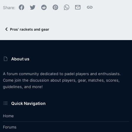
Facebook
Twitter
Reddit
Pinterest
WhatsApp
Email
Link
Share:
Pros' rackets and gear
About us
A forum community dedicated to padel players and enthusiasts.
Come join the discussion about players, gear, matches, scores,
guidelines, and more!
Quick Navigation
Home
Forums