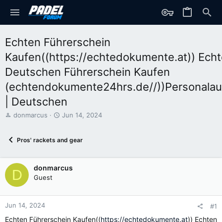
Echten Führerschein
Kaufen((https://echtedokumente.at)) Ech
Deutschen Führerschein Kaufen
(echtendokumente24hrs.de//))Personala
| Deutschen
T
S
donmarcus
Jun 14, 2024
h
t
r
a
Pros' rackets and gear
e
r
a
t
d
d
donmarcus
s
a
D
t
t
Guest
a
e
r
t
Jun 14, 2024
#1
e
Echten Führerschein Kaufen((
https://echtedokumente.at
)) Echten
r