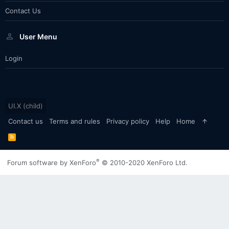
Contact Us
User Menu
Login
UI.X (child)
Contact us
Terms and rules
Privacy policy
Help
Home
R
S
S
®
Forum software by XenForo
© 2010-2020 XenForo Ltd.