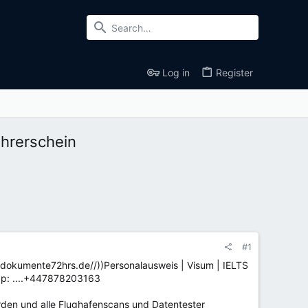
Log in
Register
hrerschein
#1
tdokumente72hrs.de//))Personalausweis | Visum | IELTS
App: ....+447878203163
rden und alle Flughafenscans und Datentester