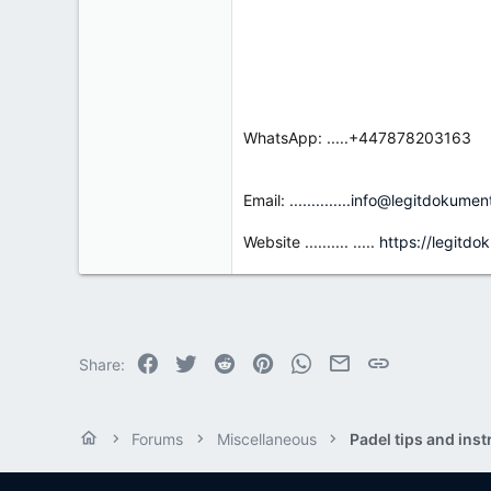
WhatsApp: .....+447878203163
Email:
..............info@legitdokum
Website .......... .....
https://legitd
Facebook
Twitter
Reddit
Pinterest
WhatsApp
Email
Link
Share:
Forums
Miscellaneous
Padel tips and inst