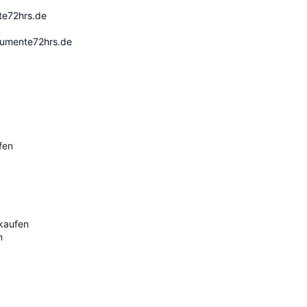
ente72hrs.de
okumente72hrs.de
fen
 kaufen
n