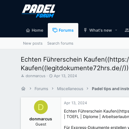
Home
Forums
What's new
New posts
Search forums
Echten Führerschein Kaufen((https
Kaufen((legitdokumente72hrs.de//))
T
S
donmarcus
Apr 13, 2024
h
t
r
a
Forums
Miscellaneous
Padel tips and inst
e
r
a
t
d
d
Apr 13, 2024
D
s
a
Echten Führerschein Kaufen((http
t
t
| TOEFL | Diplome | Arbeitserlaub
a
e
donmarcus
r
Guest
t
Für Express-Dokumente erstellen w