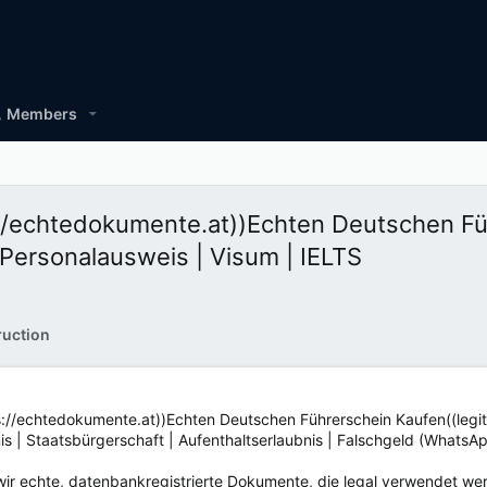
Members
://echtedokumente.at))Echten Deutschen Fü
Personalausweis | Visum | IELTS
ruction
s://echtedokumente.at))Echten Deutschen Führerschein Kaufen((legi
nis | Staatsbürgerschaft | Aufenthaltserlaubnis | Falschgeld (Whats
ir echte, datenbankregistrierte Dokumente, die legal verwendet we