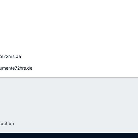
ente72hrs.de
okumente72hrs.de
ruction