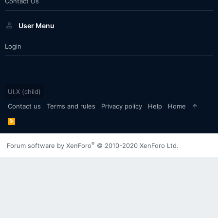
Contact Us
User Menu
Login
UI.X (child)
Contact us
Terms and rules
Privacy policy
Help
Home
R
S
S
®
Forum software by XenForo
© 2010-2020 XenForo Ltd.