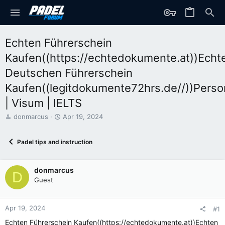
Echten Führerschein
Kaufen((https://echtedokumente.at))Echt
Deutschen Führerschein
Kaufen((legitdokumente72hrs.de//))Perso
| Visum | IELTS
T
S
donmarcus
Apr 19, 2024
h
t
r
a
Padel tips and instruction
e
r
a
t
d
d
donmarcus
s
a
D
t
t
Guest
a
e
r
t
Apr 19, 2024
#1
e
Echten Führerschein Kaufen((https://echtedokumente.at))Echten
r