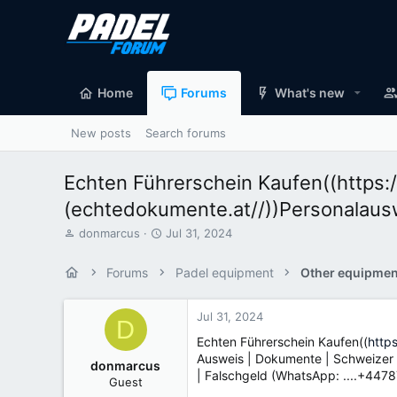
Home
Forums
What's new
New posts
Search forums
Echten Führerschein Kaufen((https
(echtedokumente.at//))Personalaus
T
S
donmarcus
Jul 31, 2024
h
t
r
a
Forums
Padel equipment
Other equipmen
e
r
a
t
d
d
Jul 31, 2024
D
s
a
Echten Führerschein Kaufen((
http
t
t
Ausweis | Dokumente | Schweizer A
a
e
donmarcus
| Falschgeld (WhatsApp: ....+44
r
Guest
t