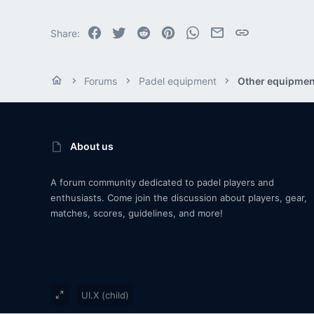
Facebook
Twitter
Reddit
Pinterest
WhatsApp
Email
Link
Share:
Forums
Padel equipment
Other equipmen
About us
A forum community dedicated to padel players and
enthusiasts. Come join the discussion about players, gear,
matches, scores, guidelines, and more!
UI.X (child)