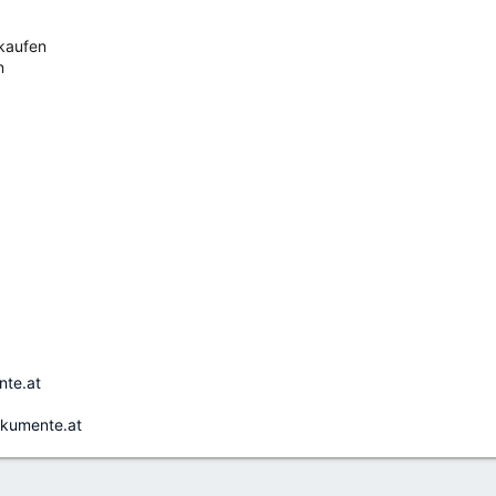
 kaufen
n
ente.at
okumente.at