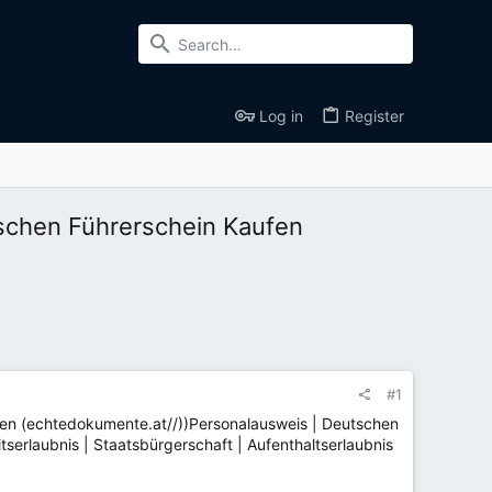
Log in
Register
schen Führerschein Kaufen
#1
fen (echtedokumente.at//))Personalausweis | Deutschen
serlaubnis | Staatsbürgerschaft | Aufenthaltserlaubnis