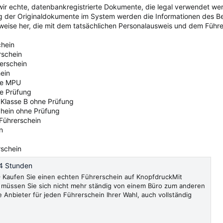
ir echte, datenbankregistrierte Dokumente, die legal verwendet we
ng der Originaldokumente im System werden die Informationen des 
sweise her, die mit dem tatsächlichen Personalausweis und dem Führer
chein
rschein
rerschein
ein
ne MPU
ne Prüfung
 Klasse B ohne Prüfung
chein ohne Prüfung
 Führerschein
n
rschein
4 Stunden
Kaufen Sie einen echten Führerschein auf KnopfdruckMit
müssen Sie sich nicht mehr ständig von einem Büro zum anderen
e Anbieter für jeden Führerschein Ihrer Wahl, auch vollständig