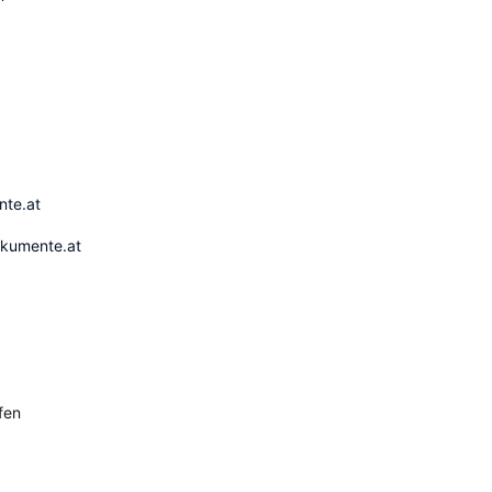
ente.at
okumente.at
fen