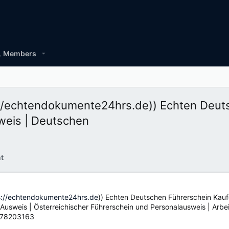
Members
://echtendokumente24hrs.de)) Echten Deut
weis | Deutschen
t
s://echtendokumente24hrs.de
)) Echten Deutschen Führerschein Kau
usweis | Österreichischer Führerschein und Personalausweis | Arbeit
7878203163