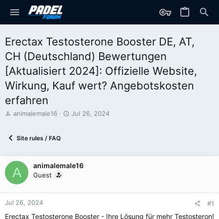
Erectax Testosterone Booster DE, AT,
CH (Deutschland) Bewertungen
[Aktualisiert 2024]: Offizielle Website,
Wirkung, Kauf wert? Angebotskosten
erfahren
T
S
animalemale16
Jul 26, 2024
h
t
r
a
Site rules / FAQ
e
r
a
t
d
d
animalemale16
s
a
A
t
t
Guest
a
e
r
t
Jul 26, 2024
#1
e
Erectax Testosterone Booster - Ihre Lösung für mehr Testosteron!
r