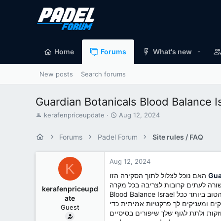
Home
Forums
What's new
New posts
Search forums
T
S
kerafenpriceupdate
Aug 12, 2024
h
t
r
a
Forums
Padel Forum
Site rules / FAQ
e
r
a
t
d
d
Aug 12, 2024
K
s
a
Gua
האם נוכל לצלול לתוך הסקירה הזו
t
t
ת לצריבה בכל מקרה. Guardian Botanicals
a
e
kerafenpriceupd
Blood Balance Israel הוא שיפור חזק שבסופו של דבר מנהל ורידים, קיבולת עצבים ושגשוג לב. זה ישמור על רמת הגלוקוז יציבה ויעזור להישאר מודע לשגשוג הטוב ביותר ככל
r
ate
ים ומעניקים לך פרקטיות אמיתית כדי
t
Guest
e
קות ולתת לגוף שלך שיפורים בסיסיים