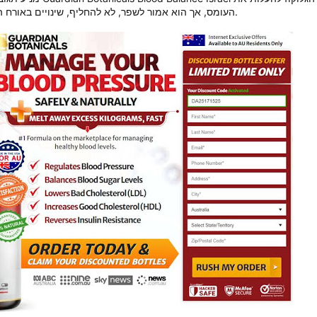
העומס, אך הוא אמור לשפר, לא להחליף, שינויים באורח החיים כמו שגרת אכילה ופעילות גופנית.