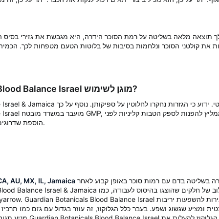
האם Guardian Botanicals Blood Balance Israel מוגן לשימוש?
Guardian Botanicals Blood Balance Israel & Jamaica מסוד
cals Blood Balance Israel
הוספת שדרוגים חדשים ללוח הזמנים של אכילה שוטף.
יש כל אחד מהעתודות להיות בחירה סבירה לכל מי שמחפש עזרה בשליטה בדם עם רמות סוכר באופן קבוע לאחר
A, AU, MX, IL, Jamaica
ית ומציע שגשוג ושפע. בעבר כלל הגלוקוז, זה עוזר בגדול עם גזם כמו תרכיז
מניע תגובות שקטות ונותן תמיכה ל