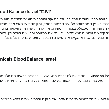
איך Guardian Botanicals Blood Balance Israel עובד?
רת, באופן דומה לוותר על שיפור רמות הסוכר, ומגן נוסף על הגוף מפני מחל
צת המחזור המטבולי. בנוסף, זה מונע מהגוף לדחות את רמות הגלוקוז בדם 
 קיצוצים עצומים המעודדים עוד יותר את התגובה וההיענות לאינסולין. בנוס
היתרונות של s Blood Balance Israel
מוריד את לחץ הדם ממש עכשיו, הדברים הבאים הם חלק מהיתרונות הנפשיים שתתחילו לחוות מיד... rael
של גזרות המחלקה הראשונה בעולם המוצגות קלינית כדי להפחית יתר לחץ דם ולהפחית את ההימור הפרעת לב.
ן - ביחד לשמור על רמות הדם שלך חזקות ולתמוך, ניסינו לגבש קיצוצים עצומים שמקדמים כולסטרול י