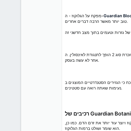
Guardian Bloo
-
מפקח על הגלוקוז - ה
טוב יותר מאשר הרבה דברים אחרים.
משנה את חסימת האינסולין - המניע החיוני של סוכרת סוג 2 הופך לתנגודת לאינסולין. ה-Guardian Botanicals Blood Balance Israel נלחם במניעת אינסולין באופן ששום דבר
אחר לא עשה בעסק.
Guardian Botanicals Blood Balanc מפחיתים את הכולסטרול הנורא (LDL) ללא התוצאות הלא
נעימות שאתה רואה עם סטטינים.
Guardian Botanical?
 ויוצר עוד יותר את זרם הדם. כמו כן,
הוא שומר ושולט ברמות הגלוקוז.