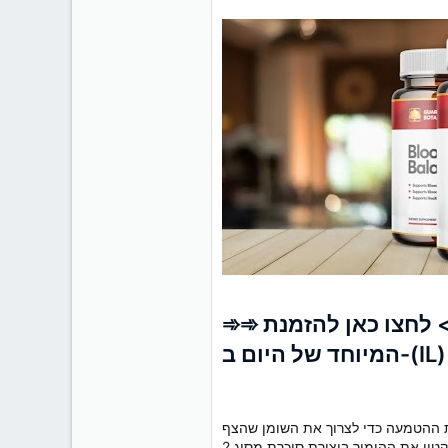
➾➾ ישראל - > > לחצו כאן להזמנת Guardian Botanicals Blood Balance (Israel) - אל תפספסו את המבצע
המיוחד של היום ב-(IL)
 את ההטמעה כדי לצרוך את השומן שהצף