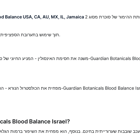
הוא ברובו המוחלט המתכון הטוב ביותר לשליטה בגלוקוז ולהפחתת ההימור של סוכרת מסוג 2
d Balance USA, CA, AU, MX, IL, Jamaica
תוך שימוש בתערובת הספציפית של גזרות וטעמים בתוך מצב חדשני זה.
מפחית את הכולסטרול הנורא - הוכח כי הגזירים הסטנדרטיים המוצגים ב-e Israel
רכיבים של s Blood Balance Israel
לעכב שובבות שערורייתית בחינם. בנוסף, הוא מפחית את השיפור ברמות הגלוקוז