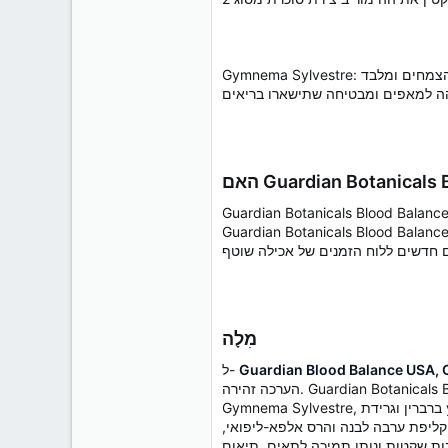
Gymnema Sylvestre: יתר על כן, היא אולי היצירה הטובה ביותר בשוק שנותנת לך תוצאה מלאה בשליטה על רמת הסוכר הידרה, היא מגבשת את גזירי בסיס הצמחים ומלבד
ר עם שיפורים רגילים בגדול המצויים במבחר מזון סטנדרטי. ידוע כי הגזרות נחקרו לחלוטין על ספיקותן. נוסף על כך,
Guardian Botani מועבר במשרד מובטח GMP, מה שמבטיח עמידה בתקנים רציניים. לאור הכל, ברטון פוד ממליץ להפנות לספק הטבות קליניות לפני
מִלָה
Guardian Blood Balance USA, C
ל-
הערכה זהירה. Guardian Botanicals Blood Balance Israel & Jamaica נותנת שיטה מקיפה לניהול שלטון גלוקוז באמצעות שילוב של חלקים שהוצגו בהיסוס לעבודה, כמו
Gymnema Sylvestre, ברברין וגרידת yarrow. Guardian Botanicals Blood Balance Israel נפרדת בגלל התוכנית הלא צפויה שלה, ומפחיתה את הסבירות להשפעות יריבות
 קליפת ערבה לבנה והרס אלפא-ליפואי,
תאים. תיאום Guardian Botanicals Blood Balance Israel לתוך לוחות זמנים קבועים יכול לסייע לאלו הנלחמים עם הגלוקוז להעלות את