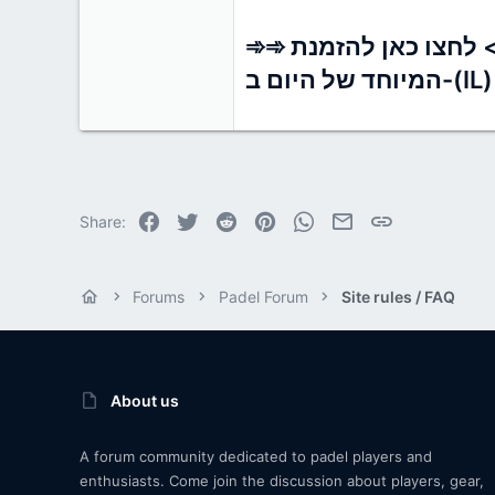
➾➾ ישראל - > > לחצו כאן להזמנת Guardian Botanicals Blood Balance (Israel) - אל תפספסו את המבצע
המיוחד של היום ב-(IL)
Facebook
Twitter
Reddit
Pinterest
WhatsApp
Email
Link
Share:
Forums
Padel Forum
Site rules / FAQ
About us
A forum community dedicated to padel players and
enthusiasts. Come join the discussion about players, gear,