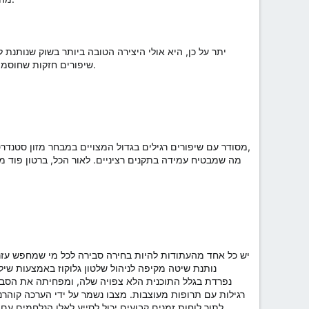
שיפורים חזקות שחוסמות את קולטני הסוכר ונלחמות בסיבות של בלוטות הטעם מטפחות לכך. הכמיהה למאפים ומבטיחה שתישארו בריאים.
רגילות עם תרופות מעוצבות. מצבו נשמר על ידי הערכה קוהרנט