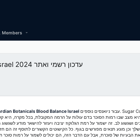
Members
Guardian Botanicals Blood Balance Israel עדכון רשמי ואתר 2024
עבור ניואנסים נוספים. Sugar Control Max הוא אזורי חוזק רציניים לרמה שבאמת מאזנת את
rdian Botanicals Blood Balance Israel
צב שבו רמות הסוכר בדם עולות על הרמה המקובלת, בכל מקרה, היא קשורה לעתים קרובו
לך וכן מונע תנאים מפורשים בגוף. כל הקישוטים הקשורים לתוסף זה הם חזק
ת הבעיות של סוכרת, אבל עם הדבר הזה, הם יכולים לשמור על רמות סוכר חז