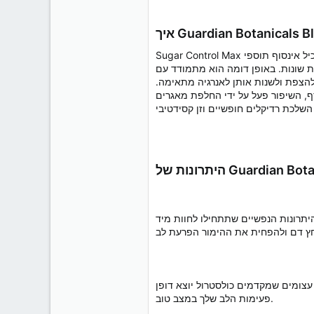
Sugar Control Max ידוע בתור הגיבור המוסמך של האדם מכיוון שהוא מזהה את הגורם החבוי לעלייה המהירה שלך במשקל ופותר את סוגיית הסוכרת. הוא מכיל אינסוף תוספי
ות שונות. באופן דומה הוא מתמודד עם
להצפת ולשנות אותן לאנרגיה מתאימה.
ף, השיפור פעל על ידי החלפת מאגרים
Guardian Botanical
Guardian Botanicals Blood Balance Is משתמש בתערובת מסוימת
וצא דופן (HDL) כך שתוכל לשמור כל הזמן את רמות
פעימות הלב שלך במצב טוב.