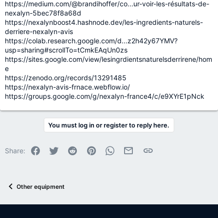
https://medium.com/@brandihoffer/co...ur-voir-les-résultats-de-
nexalyn-5bec78f8a68d
https://nexalynboost4.hashnode.dev/les-ingredients-naturels-
derriere-nexalyn-avis
https://colab.research.google.com/d...z2h42y67YMV?
usp=sharing#scrollTo=tCmkEAqUn0zs
https://sites.google.com/view/lesingrdientsnaturelsderrirene/hom
e
https://zenodo.org/records/13291485
https://nexalyn-avis-frnace.webflow.io/
https://groups.google.com/g/nexalyn-france4/c/e9XYrE1pNck
You must log in or register to reply here.
Facebook
Twitter
Reddit
Pinterest
WhatsApp
Email
Link
Share:
Other equipment