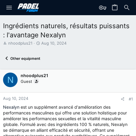
Ingrédients naturels, résultats puissants
: l'avantage Nexalyn
T
S
nhoodplus21
Aug 10, 2024
h
t
r
a
Other equipment
e
r
a
t
d
d
nhoodplus21
s
a
N
t
t
Guest
a
e
r
t
Aug 10, 2024
#1
e
Nexalyn
est un supplément avancé d'amélioration des
r
performances masculines qui offre une solution holistique pour
améliorer les performances sexuelles et la vitalité masculine
globale. Formulé avec des ingrédients 100 % naturels, Nexalyn
se démarque en alliant efficacité et sécurité, offrant une
alternative puissante aux produits synthétiques. Ce supplément