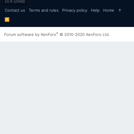
UI.X (child)
Contact us
Terms and rules
Privacy policy
Help
Home
R
S
S
®
Forum software by XenForo
© 2010-2020 XenForo Ltd.