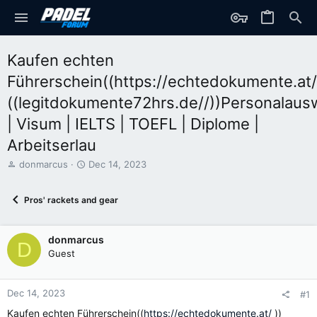
Kaufen echten
Führerschein((https://echtedokumente.at/
((legitdokumente72hrs.de//))Personalaus
| Visum | IELTS | TOEFL | Diplome |
Arbeitserlau
T
S
donmarcus
Dec 14, 2023
h
t
r
a
Pros' rackets and gear
e
r
a
t
d
d
donmarcus
s
a
D
t
t
Guest
a
e
r
t
Dec 14, 2023
#1
e
Kaufen echten Führerschein((
https://echtedokumente.at/
))
r