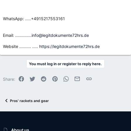
WhatsApp: .....+4915217553161
Email:
..............info@legitdokumente72hrs.de
Website .......... .....
https://legitdokumente72hrs.de
You must log in or register to reply here.
Facebook
Twitter
Reddit
Pinterest
WhatsApp
Email
Link
Share:
Pros' rackets and gear
About us