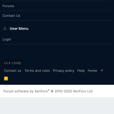
Forums
Contact Us
User Menu
Login
UI.X (child)
Contact us
Terms and rules
Privacy policy
Help
Home
R
S
S
®
Forum software by XenForo
© 2010-2020 XenForo Ltd.