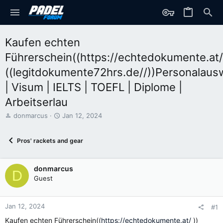
Kaufen echten
Führerschein((https://echtedokumente.at/
((legitdokumente72hrs.de//))Personalaus
| Visum | IELTS | TOEFL | Diplome |
Arbeitserlau
T
S
donmarcus
Jan 12, 2024
h
t
r
a
Pros' rackets and gear
e
r
a
t
d
d
donmarcus
s
a
D
t
t
Guest
a
e
r
t
Jan 12, 2024
#1
e
Kaufen echten Führerschein((
https://echtedokumente.at/
))
r