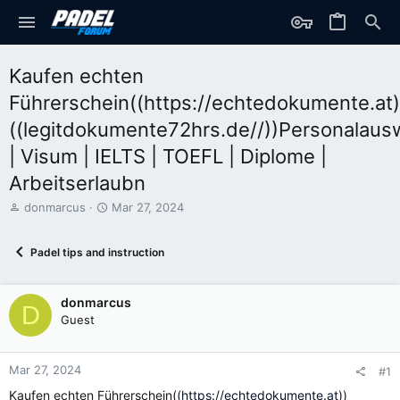
Kaufen echten
Führerschein((https://echtedokumente.at)
((legitdokumente72hrs.de//))Personalaus
| Visum | IELTS | TOEFL | Diplome |
Arbeitserlaubn
T
S
donmarcus
Mar 27, 2024
h
t
r
a
Padel tips and instruction
e
r
a
t
d
d
donmarcus
s
a
D
t
t
Guest
a
e
r
t
Mar 27, 2024
#1
e
Kaufen echten Führerschein((
https://echtedokumente.at
))
r