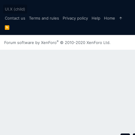
UI.X (child)
Contact us
Terms and rules
Privacy policy
Help
Home
R
S
S
®
Forum software by XenForo
© 2010-2020 XenForo Ltd.