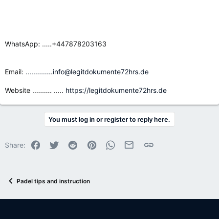
WhatsApp: .....+447878203163
Email:
..............info@legitdokumente72hrs.de
Website .......... .....
https://legitdokumente72hrs.de
You must log in or register to reply here.
Facebook
Twitter
Reddit
Pinterest
WhatsApp
Email
Link
Share:
Padel tips and instruction