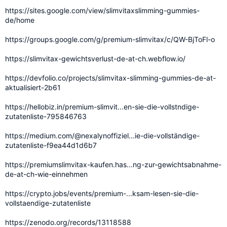
https://sites.google.com/view/slimvitaxslimming-gummies-
de/home
https://groups.google.com/g/premium-slimvitax/c/QW-BjToFl-o
https://slimvitax-gewichtsverlust-de-at-ch.webflow.io/
https://devfolio.co/projects/slimvitax-slimming-gummies-de-at-
aktualisiert-2b61
https://hellobiz.in/premium-slimvit...en-sie-die-vollstndige-
zutatenliste-795846763
https://medium.com/@nexalynoffiziel...ie-die-vollständige-
zutatenliste-f9ea44d1d6b7
https://premiumslimvitax-kaufen.has...ng-zur-gewichtsabnahme-
de-at-ch-wie-einnehmen
https://crypto.jobs/events/premium-...ksam-lesen-sie-die-
vollstaendige-zutatenliste
https://zenodo.org/records/13118588