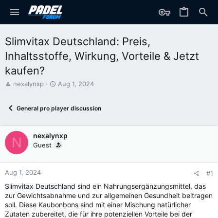
Slimvitax Deutschland: Preis,
Inhaltsstoffe, Wirkung, Vorteile & Jetzt
kaufen?
T
S
nexalynxp
Aug 1, 2024
h
t
r
a
General pro player discussion
e
r
a
t
d
d
nexalynxp
s
a
N
t
t
Guest
a
e
r
t
Aug 1, 2024
#1
e
Slimvitax Deutschland
sind ein Nahrungsergänzungsmittel, das
r
zur Gewichtsabnahme und zur allgemeinen Gesundheit beitragen
soll. Diese Kaubonbons sind mit einer Mischung natürlicher
Zutaten zubereitet, die für ihre potenziellen Vorteile bei der