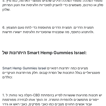
5. מומחי הצללה: מומחי הצללה רגילים שהגיעו ממוצרי האדמה, כמו מיץ
סלק או כורכום, משמשים כדי להעניק לסוכריות הלעיסות את הטון המרתק
שלהן.
6. תמצית הדרים: תמצית הדרים מתווספת כדי לתת טעם חמצמץ
ולהתנהג כתוסף, מה שמבטיח שהסוכריות הלעיסות יישארו חדשות.
היתרונות של Smart Hemp Gummies Israel:
מציעים כמה יתרונות רפואיים
Smart Hemp Gummies Israel
פוטנציאליים בגלל התכונות של הסרת קנבוס. חלק מהיתרונות העיקריים
כוללים:
1. הקלה באי נוחות: ל-CBD יש תכונות מרגיעות שעשויות לסייע בהפחתת
ייסורים מתמשכים ולהפחית החמרה. זה הופך אותו לבחירה מפורסמת
עבור אנשים החווים מצבים כמו כאבי מפרקים, כאבי ראש או גירוי