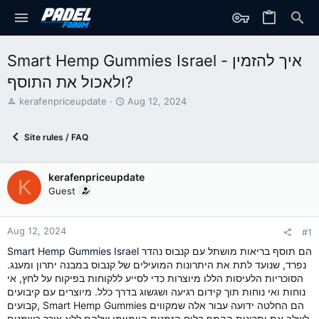
Smart Hemp Gummies Israel - איך להזמין
ולאכול את התוסף?
T
S
kerafenpriceupdate
Aug 12, 2024
h
t
r
a
Site rules / FAQ
e
r
a
t
d
d
kerafenpriceupdate
s
a
K
t
t
Guest
a
e
r
t
Aug 12, 2024
#1
e
הם תוסף בריאות מושתל עם קנבוס נהדר
Smart Hemp Gummies Israel
r
נפרד, שנועד לתת את היתרונות המועילים של קנבוס במבנה יתרון ומענג.
הסוכריות הלעיסות הללו מיוצרות כדי לסייע ללקוחות בפיקוח על לחץ, אי
נוחות ואי נוחות תוך קידום רגיעה ושגשוג בדרך כלל. מיוצרים עם קיבועים
קבועים, Smart Hemp Gummies הם החלטה ידועה עבור אלה שמקווים
לשלב את יתרונות ההמפ בלוח הזמנים היומיומי שלהם ללא צורך בשמנים