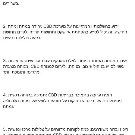
בשרירים.
2. ירידה במתח ומתח: CBD ידוע בהשלכותיו המרגיעות על מערכת
החישה. זה יכול לסייע בהפחתת אי שקט ותחושות חרדה, לקדם תחושת
רגיעה וצלילות נפשית.
3. איכות מנוחה מפותחת יותר: לאלו הנאבקים עם חוסר שינה או איכות
מנוחה מצערת, CBD עשוי לסייע בניהול עיצובי מנוחה, ולגרום למנוחה
מרגיעה ותומכת יותר.
4. תמיכה ברווחה רגשית: CBD הוכיח ערובה בתמיכה בבריאות
פסיכולוגית על ידי סיוע בפיקוח על תופעות לוואי של בעיות מלנכוליה
ומתח.
5. ריכוז וברור משודרגים: כמה לקוחות מדווחים על צלילות מרכז ונפשית
מפותחת יותר תוך שימוש ב-CBD, מה שהופך אותו למדריך צפוי עבור