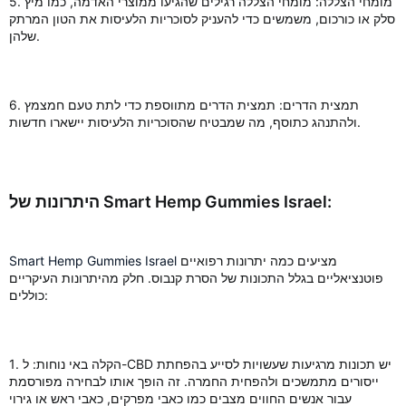
5. מומחי הצללה: מומחי הצללה רגילים שהגיעו ממוצרי האדמה, כמו מיץ
סלק או כורכום, משמשים כדי להעניק לסוכריות הלעיסות את הטון המרתק
שלהן.
6. תמצית הדרים: תמצית הדרים מתווספת כדי לתת טעם חמצמץ
ולהתנהג כתוסף, מה שמבטיח שהסוכריות הלעיסות יישארו חדשות.
היתרונות של Smart Hemp Gummies Israel:
מציעים כמה יתרונות רפואיים
Smart Hemp Gummies Israel
פוטנציאליים בגלל התכונות של הסרת קנבוס. חלק מהיתרונות העיקריים
כוללים:
1. הקלה באי נוחות: ל-CBD יש תכונות מרגיעות שעשויות לסייע בהפחתת
ייסורים מתמשכים ולהפחית החמרה. זה הופך אותו לבחירה מפורסמת
עבור אנשים החווים מצבים כמו כאבי מפרקים, כאבי ראש או גירוי