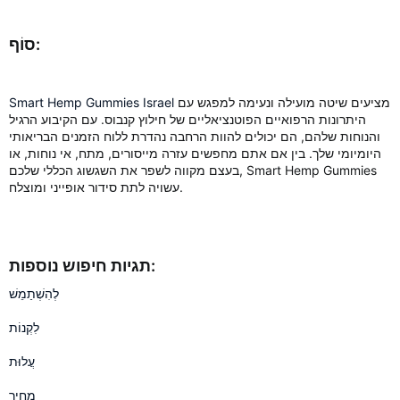
סוֹף:
מציעים שיטה מועילה ונעימה למפגש עם
Smart Hemp Gummies Israel
היתרונות הרפואיים הפוטנציאליים של חילוץ קנבוס. עם הקיבוע הרגיל
והנוחות שלהם, הם יכולים להוות הרחבה נהדרת ללוח הזמנים הבריאותי
היומיומי שלך. בין אם אתם מחפשים עזרה מייסורים, מתח, אי נוחות, או
בעצם מקווה לשפר את השגשוג הכללי שלכם, Smart Hemp Gummies
עשויה לתת סידור אופייני ומוצלח.
תגיות חיפוש נוספות:
לְהִשְׁתַמֵשׁ
לִקְנוֹת
עֲלוּת
מְחִיר