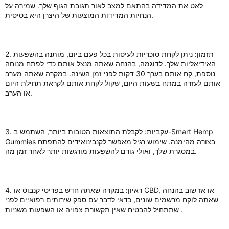
לאט את המדידה בהתאם למצב לאור תגובת הגוף שלך. שמירה על
הנחיות המדידות המוצעות של היצרן היא בסיסית.
2. תזמון: ניתן לקחת סוכריות לעיסות בכל פעם ביום, מותנה בהשפעות
האידיאליות שלך. לדוגמה, בהנחה שאתה מנצל אותם כדי לפתח מנוחה
נוספת, קח אותם בערך 30 דקות לפני זמן השינה. במקרה שאתה מערב
אותם לעזרה במתח בשעות היום, שקול לקחת אותם לקראת תחילת היום
או הערב.
3. עקביות: לקבלת התוצאות הטובות ביותר, השתמש ב-Smart Hemp
Gummies בצורה מהימנה. שימוש רגיל מאפשר לקנבינואידים להתפתח
במסגרת שלך, ואולי גורם להשפעות מורגשות יותר לאחר זמן מה.
4. ראיון: במקרה שאתה חדש בפריטי קנבוס או CBD, או אז שוב בהנחה
שאתה לוקח מרשמים שונים, כדאי לדבר עם ספק שירותים רפואיים לפני
שתתחיל להבטיח שאין תקשורת צפויה או השפעות משניות .