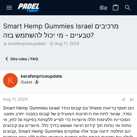
Smart Hemp Gummies Israel מרכיבים
טבעיים - מי יכול להשתמש בזה?
T
S
kerafenpriceupdate
Aug 11, 2024
h
t
r
a
Site rules / FAQ
e
r
a
t
d
d
kerafenpriceupdate
s
a
K
t
t
Guest
a
e
r
t
Aug 11, 2024
#1
e
הם תוסף בריאות מושתל עם קנבוס נהדר
Smart Hemp Gummies Israel
r
נפרד, שנועד לתת את היתרונות המועילים של קנבוס במבנה יתרון ומענג.
הסוכריות הלעיסות הללו מיוצרות כדי לסייע ללקוחות בפיקוח על לחץ, אי
נוחות ואי נוחות תוך קידום רגיעה ושגשוג בדרך כלל. מיוצרים עם קיבועים
קבועים, Smart Hemp Gummies הם החלטה ידועה עבור אלה שמקווים
לשלב את יתרונות ההמפ בלוח הזמנים היומיומי שלהם ללא צורך בשמנים