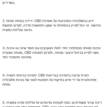
בשרירים.
2. ירידה במתח ומתח: CBD ידוע בהשלכותיו המרגיעות על מערכת
החישה. זה יכול לסייע בהפחתת אי שקט ותחושות חרדה, לקדם תחושת
רגיעה וצלילות נפשית.
3. איכות מנוחה מפותחת יותר: לאלו הנאבקים עם חוסר שינה או איכות
מנוחה מצערת, CBD עשוי לסייע בניהול עיצובי מנוחה, ולגרום למנוחה
מרגיעה ותומכת יותר.
4. תמיכה ברווחה רגשית: CBD הוכיח ערובה בתמיכה בבריאות
פסיכולוגית על ידי סיוע בפיקוח על תופעות לוואי של בעיות מלנכוליה
ומתח.
5. ריכוז וברור משודרגים: כמה לקוחות מדווחים על צלילות מרכז ונפשית
מפותחת יותר תוך שימוש ב-CBD, מה שהופך אותו למדריך צפוי עבור