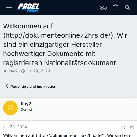
Willkommen auf
(http://dokumenteonline72hrs.de/). Wir
sind ein einzigartiger Hersteller
hochwertiger Dokumente mit
registrierten Nationalitätsdokument
T
S
Ray2
Jul 29, 2024
h
t
r
a
Padel tips and instruction
e
r
a
t
d
d
Ray2
s
a
R
t
t
Guest
a
e
r
t
Jul 29, 2024
#1
e
Willkommen auf (
http://dokumenteonline72hrs.de/
). Wir sind ein
r