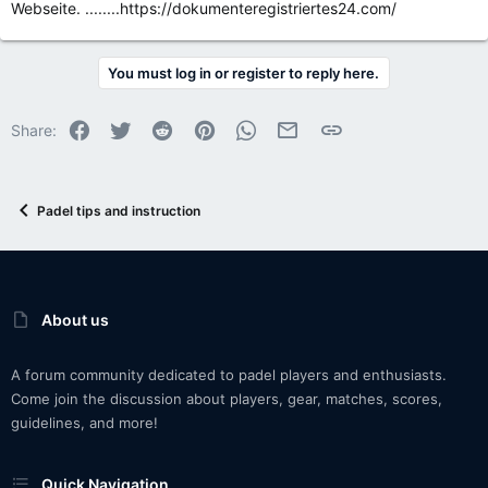
Webseite. ........https://dokumenteregistriertes24.com/
You must log in or register to reply here.
Facebook
Twitter
Reddit
Pinterest
WhatsApp
Email
Link
Share:
Padel tips and instruction
About us
A forum community dedicated to padel players and enthusiasts.
Come join the discussion about players, gear, matches, scores,
guidelines, and more!
Quick Navigation