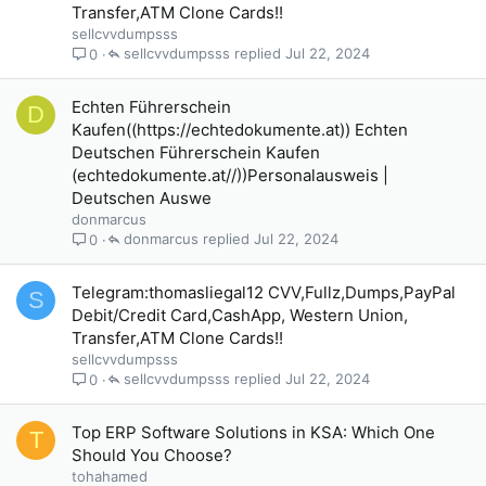
Transfer,ATM Clone Cards!!
sellcvvdumpsss
sellcvvdumpsss
Jul 22, 2024
0
Echten Führerschein
D
Kaufen((https://echtedokumente.at)) Echten
Deutschen Führerschein Kaufen
(echtedokumente.at//))Personalausweis |
Deutschen Auswe
donmarcus
donmarcus
Jul 22, 2024
0
Telegram:thomasliegal12 CVV,Fullz,Dumps,PayPal
S
Debit/Credit Card,CashApp, Western Union,
Transfer,ATM Clone Cards!!
sellcvvdumpsss
sellcvvdumpsss
Jul 22, 2024
0
Top ERP Software Solutions in KSA: Which One
T
Should You Choose?
tohahamed