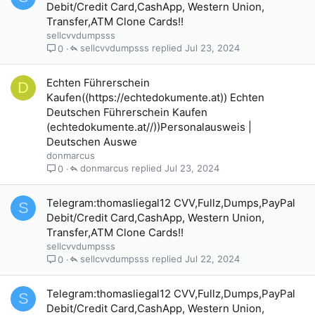
Debit/Credit Card,CashApp, Western Union,
Transfer,ATM Clone Cards!!
sellcvvdumpsss
sellcvvdumpsss
Jul 23, 2024
0
Echten Führerschein
D
Kaufen((https://echtedokumente.at)) Echten
Deutschen Führerschein Kaufen
(echtedokumente.at//))Personalausweis |
Deutschen Auswe
donmarcus
donmarcus
Jul 23, 2024
0
Telegram:thomasliegal12 CVV,Fullz,Dumps,PayPal
S
Debit/Credit Card,CashApp, Western Union,
Transfer,ATM Clone Cards!!
sellcvvdumpsss
sellcvvdumpsss
Jul 22, 2024
0
Telegram:thomasliegal12 CVV,Fullz,Dumps,PayPal
S
Debit/Credit Card,CashApp, Western Union,