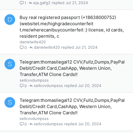
eja.gafg2
Jul 21, 2024
1
Buy real registered passport (+18638000752)
D
(websitet.me/highgradecounterfeit
t.me/wherecanibuycounterfeit :} license, id cards,
resident permits, c
danielwills420
danielwills420
Jul 21, 2024
0
Telegram:thomasliegal12 CVV,Fullz,Dumps,PayPal
S
Debit/Credit Card,CashApp, Western Union,
Transfer,ATM Clone Cards!!
sellcvvdumpsss
sellcvvdumpsss
Jul 20, 2024
0
Telegram:thomasliegal12 CVV,Fullz,Dumps,PayPal
S
Debit/Credit Card,CashApp, Western Union,
Transfer,ATM Clone Cards!!
sellcvvdumpsss
sellcvvdumpsss
Jul 20, 2024
0