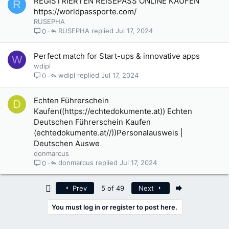
REGISTRIERTEN REISEPASS ONLINE KAUFEN
R
https://worldpassporte.com/
RUSEPHA
RUSEPHA
Jul 17, 2024
0
Perfect match for Start-ups & innovative apps
W
wdipl
wdipl
Jul 17, 2024
0
Echten Führerschein
D
Kaufen((https://echtedokumente.at)) Echten
Deutschen Führerschein Kaufen
(echtedokumente.at//))Personalausweis |
Deutschen Auswe
donmarcus
donmarcus
Jul 17, 2024
0
First
Last
Prev
5 of 49
Next
You must log in or register to post here.