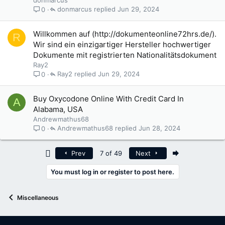
donmarcus
donmarcus
Jun 29, 2024
0
Willkommen auf (http://dokumenteonline72hrs.de/).
R
Wir sind ein einzigartiger Hersteller hochwertiger
Dokumente mit registrierten Nationalitätsdokument
Ray2
Ray2
Jun 29, 2024
0
Buy Oxycodone Online With Credit Card In
A
Alabama, USA
Andrewmathus68
Andrewmathus68
Jun 28, 2024
0
First
Last
Prev
7 of 49
Next
You must log in or register to post here.
Miscellaneous