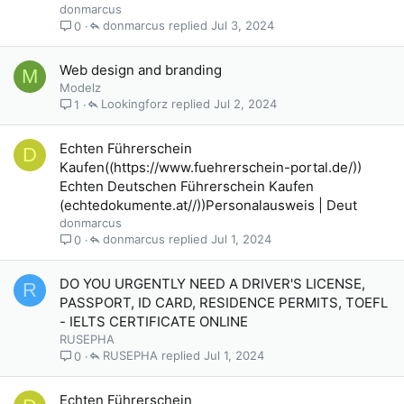
donmarcus
donmarcus
Jul 3, 2024
0
Web design and branding
M
Modelz
Lookingforz
Jul 2, 2024
1
Echten Führerschein
D
Kaufen((https://www.fuehrerschein-portal.de/))
Echten Deutschen Führerschein Kaufen
(echtedokumente.at//))Personalausweis | Deut
donmarcus
donmarcus
Jul 1, 2024
0
DO YOU URGENTLY NEED A DRIVER'S LICENSE,
R
PASSPORT, ID CARD, RESIDENCE PERMITS, TOEFL
- IELTS CERTIFICATE ONLINE
RUSEPHA
RUSEPHA
Jul 1, 2024
0
Echten Führerschein