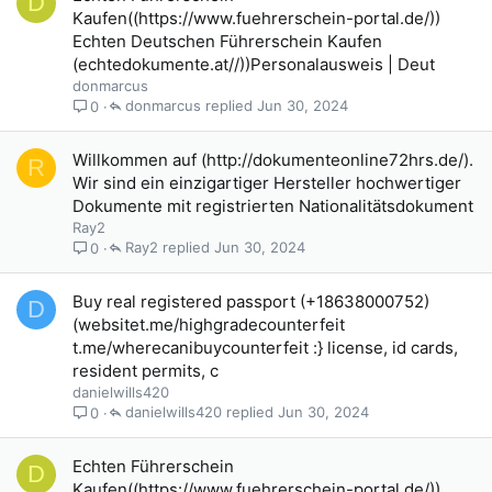
D
Kaufen((https://www.fuehrerschein-portal.de/))
Echten Deutschen Führerschein Kaufen
(echtedokumente.at//))Personalausweis | Deut
donmarcus
donmarcus
Jun 30, 2024
0
Willkommen auf (http://dokumenteonline72hrs.de/).
R
Wir sind ein einzigartiger Hersteller hochwertiger
Dokumente mit registrierten Nationalitätsdokument
Ray2
Ray2
Jun 30, 2024
0
Buy real registered passport (+18638000752)
D
(websitet.me/highgradecounterfeit
t.me/wherecanibuycounterfeit :} license, id cards,
resident permits, c
danielwills420
danielwills420
Jun 30, 2024
0
Echten Führerschein
D
Kaufen((https://www.fuehrerschein-portal.de/))