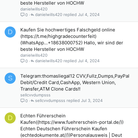
beste Hersteller von HOCHW
danielwills420
danielwills420
Jul 4, 2024
0
Kaufen Sie hochwertiges Falschgeld online
D
(https://t.me/highgradecounterfeit)
(WhatsApp...+18638000752) Hallo, wir sind der
beste Hersteller von HOCHW
danielwills420
danielwills420
Jul 4, 2024
0
Telegram:thomasliegal12 CVV,Fullz,Dumps,PayPal
S
Debit/Credit Card,CashApp, Western Union,
Transfer,ATM Clone Cards!!
sellcvvdumpsss
sellcvvdumpsss
Jul 3, 2024
0
Echten Führerschein
D
Kaufen((https://www.fuehrerschein-portal.de/))
Echten Deutschen Führerschein Kaufen
(echtedokumente.at//))Personalausweis | Deut