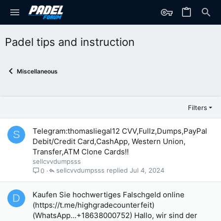
Padel tips and instruction
Miscellaneous
Filters
Telegram:thomasliegal12 CVV,Fullz,Dumps,PayPal
S
Debit/Credit Card,CashApp, Western Union,
Transfer,ATM Clone Cards!!
sellcvvdumpsss
sellcvvdumpsss
Jul 4, 2024
0
Kaufen Sie hochwertiges Falschgeld online
D
(https://t.me/highgradecounterfeit)
(WhatsApp...+18638000752) Hallo, wir sind der