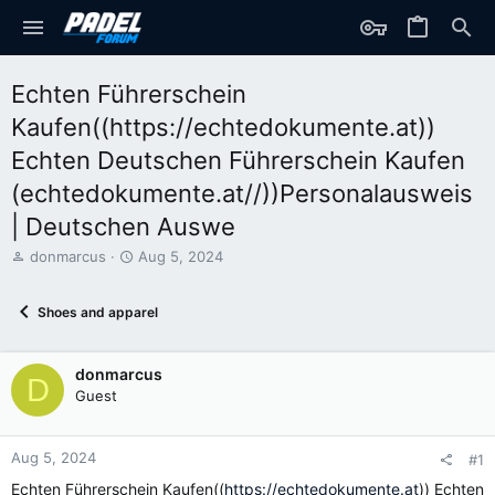
Echten Führerschein
Kaufen((https://echtedokumente.at))
Echten Deutschen Führerschein Kaufen
(echtedokumente.at//))Personalausweis
| Deutschen Auswe
T
S
donmarcus
Aug 5, 2024
h
t
r
a
Shoes and apparel
e
r
a
t
d
d
donmarcus
s
a
D
t
t
Guest
a
e
r
t
Aug 5, 2024
#1
e
Echten Führerschein Kaufen((
https://echtedokumente.at
)) Echten
r