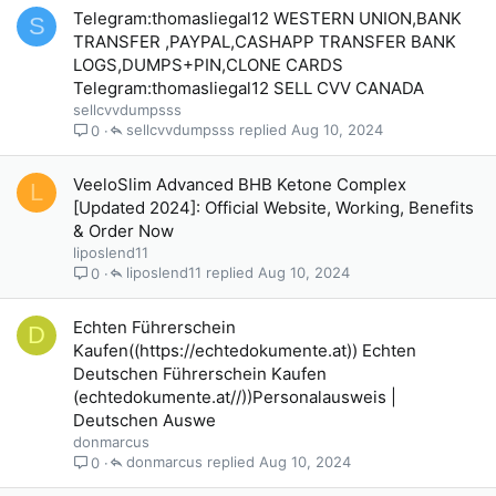
Telegram:thomasliegal12 WESTERN UNION,BANK
S
TRANSFER ,PAYPAL,CASHAPP TRANSFER BANK
LOGS,DUMPS+PIN,CLONE CARDS
Telegram:thomasliegal12 SELL CVV CANADA
sellcvvdumpsss
sellcvvdumpsss
Aug 10, 2024
0
VeeloSlim Advanced BHB Ketone Complex
L
[Updated 2024]: Official Website, Working, Benefits
& Order Now
liposlend11
liposlend11
Aug 10, 2024
0
Echten Führerschein
D
Kaufen((https://echtedokumente.at)) Echten
Deutschen Führerschein Kaufen
(echtedokumente.at//))Personalausweis |
Deutschen Auswe
donmarcus
donmarcus
Aug 10, 2024
0