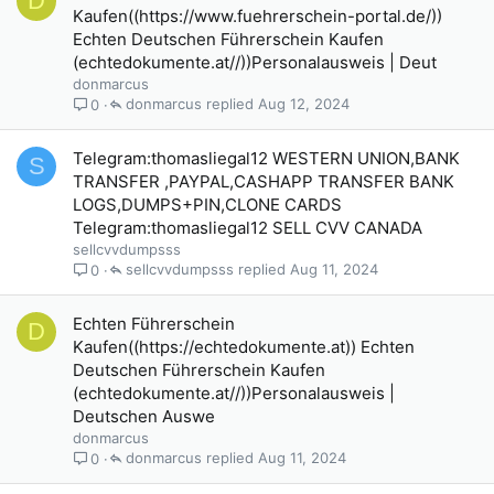
D
Kaufen((https://www.fuehrerschein-portal.de/))
Echten Deutschen Führerschein Kaufen
(echtedokumente.at//))Personalausweis | Deut
donmarcus
donmarcus
Aug 12, 2024
0
Telegram:thomasliegal12 WESTERN UNION,BANK
S
TRANSFER ,PAYPAL,CASHAPP TRANSFER BANK
LOGS,DUMPS+PIN,CLONE CARDS
Telegram:thomasliegal12 SELL CVV CANADA
sellcvvdumpsss
sellcvvdumpsss
Aug 11, 2024
0
Echten Führerschein
D
Kaufen((https://echtedokumente.at)) Echten
Deutschen Führerschein Kaufen
(echtedokumente.at//))Personalausweis |
Deutschen Auswe
donmarcus
donmarcus
Aug 11, 2024
0