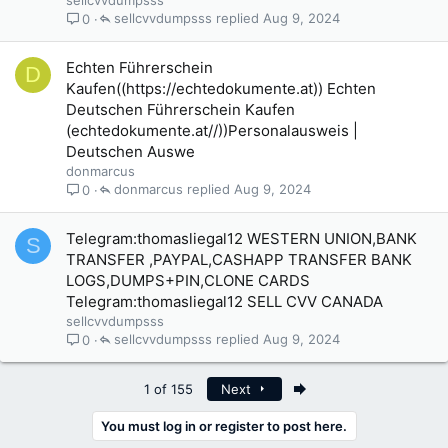
sellcvvdumpsss
sellcvvdumpsss
Aug 9, 2024
0
Echten Führerschein
D
Kaufen((https://echtedokumente.at)) Echten
Deutschen Führerschein Kaufen
(echtedokumente.at//))Personalausweis |
Deutschen Auswe
donmarcus
donmarcus
Aug 9, 2024
0
Telegram:thomasliegal12 WESTERN UNION,BANK
S
TRANSFER ,PAYPAL,CASHAPP TRANSFER BANK
LOGS,DUMPS+PIN,CLONE CARDS
Telegram:thomasliegal12 SELL CVV CANADA
sellcvvdumpsss
sellcvvdumpsss
Aug 9, 2024
0
Last
1 of 155
Next
You must log in or register to post here.