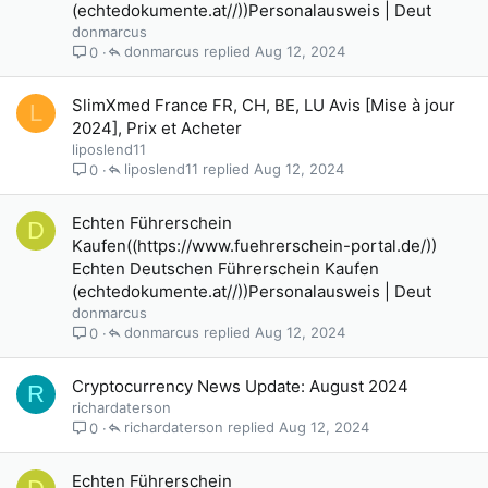
(echtedokumente.at//))Personalausweis | Deut
donmarcus
donmarcus
Aug 12, 2024
0
SlimXmed France FR, CH, BE, LU Avis [Mise à jour
L
2024], Prix et Acheter
liposlend11
liposlend11
Aug 12, 2024
0
Echten Führerschein
D
Kaufen((https://www.fuehrerschein-portal.de/))
Echten Deutschen Führerschein Kaufen
(echtedokumente.at//))Personalausweis | Deut
donmarcus
donmarcus
Aug 12, 2024
0
Cryptocurrency News Update: August 2024
R
richardaterson
richardaterson
Aug 12, 2024
0
Echten Führerschein