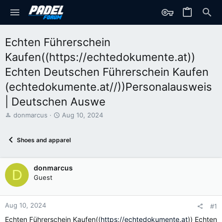
Echten Führerschein
Kaufen((https://echtedokumente.at))
Echten Deutschen Führerschein Kaufen
(echtedokumente.at//))Personalausweis
| Deutschen Auswe
T
S
donmarcus
Aug 10, 2024
h
t
r
a
Shoes and apparel
e
r
a
t
d
d
donmarcus
s
a
D
t
t
Guest
a
e
r
t
Aug 10, 2024
#1
e
Echten Führerschein Kaufen((
https://echtedokumente.at
)) Echten
r