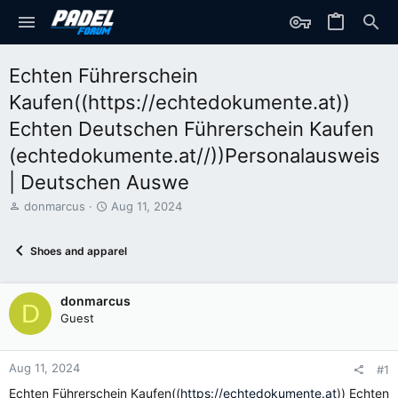
Echten Führerschein
Kaufen((https://echtedokumente.at))
Echten Deutschen Führerschein Kaufen
(echtedokumente.at//))Personalausweis
| Deutschen Auswe
T
S
donmarcus
Aug 11, 2024
h
t
r
a
Shoes and apparel
e
r
a
t
d
d
donmarcus
s
a
D
t
t
Guest
a
e
r
t
Aug 11, 2024
#1
e
Echten Führerschein Kaufen((
https://echtedokumente.at
)) Echten
r