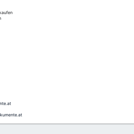
 kaufen
n
ente.at
okumente.at