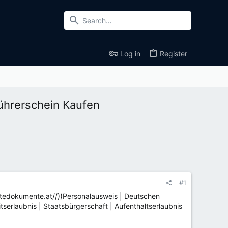
Log in
Register
ührerschein Kaufen
#1
htedokumente.at//))Personalausweis | Deutschen
serlaubnis | Staatsbürgerschaft | Aufenthaltserlaubnis