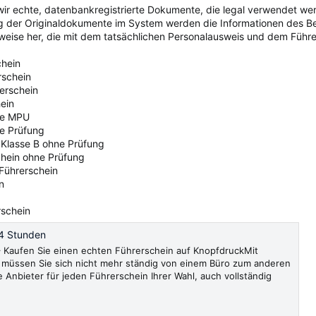
ir echte, datenbankregistrierte Dokumente, die legal verwendet we
ng der Originaldokumente im System werden die Informationen des 
sweise her, die mit dem tatsächlichen Personalausweis und dem Führer
chein
rschein
rerschein
ein
ne MPU
ne Prüfung
 Klasse B ohne Prüfung
chein ohne Prüfung
 Führerschein
n
rschein
4 Stunden
Kaufen Sie einen echten Führerschein auf KnopfdruckMit
müssen Sie sich nicht mehr ständig von einem Büro zum anderen
e Anbieter für jeden Führerschein Ihrer Wahl, auch vollständig