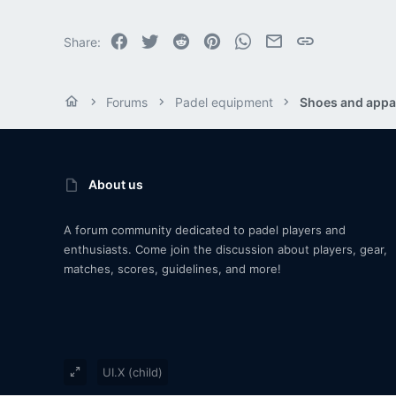
Facebook
Twitter
Reddit
Pinterest
WhatsApp
Email
Link
Share:
Forums
Padel equipment
Shoes and appa
About us
A forum community dedicated to padel players and
enthusiasts. Come join the discussion about players, gear,
matches, scores, guidelines, and more!
UI.X (child)