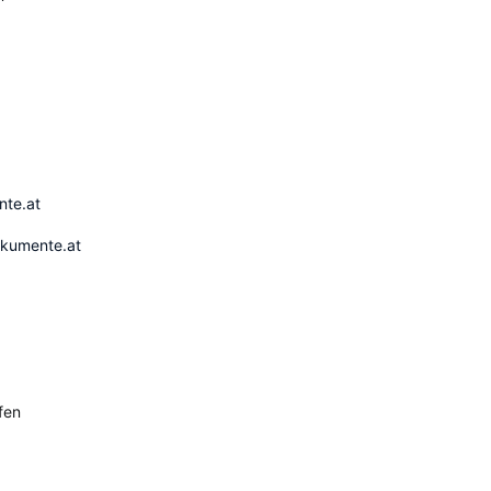
ente.at
okumente.at
fen