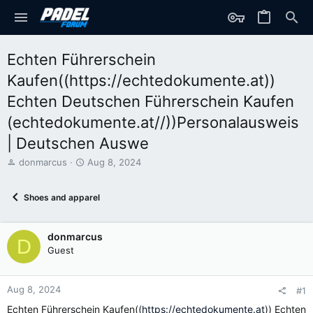
Echten Führerschein
Kaufen((https://echtedokumente.at))
Echten Deutschen Führerschein Kaufen
(echtedokumente.at//))Personalausweis
| Deutschen Auswe
T
S
donmarcus
Aug 8, 2024
h
t
r
a
Shoes and apparel
e
r
a
t
d
d
donmarcus
s
a
D
t
t
Guest
a
e
r
t
Aug 8, 2024
#1
e
Echten Führerschein Kaufen((
https://echtedokumente.at
)) Echten
r