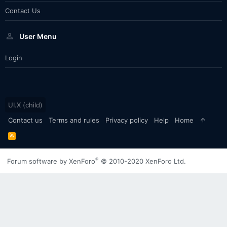
Contact Us
User Menu
Login
UI.X (child)
Contact us
Terms and rules
Privacy policy
Help
Home
R
S
S
®
Forum software by XenForo
© 2010-2020 XenForo Ltd.