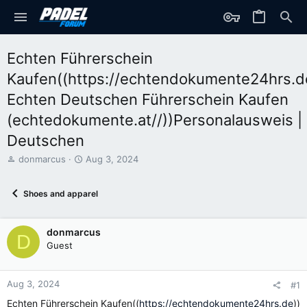
Echten Führerschein
Kaufen((https://echtendokumente24hrs.d
Echten Deutschen Führerschein Kaufen
(echtedokumente.at//))Personalausweis |
Deutschen
T
S
donmarcus
Aug 3, 2024
h
t
r
a
Shoes and apparel
e
r
a
t
d
d
donmarcus
s
a
D
t
t
Guest
a
e
r
t
Aug 3, 2024
#1
e
Echten Führerschein Kaufen((
https://echtendokumente24hrs.de
))
r