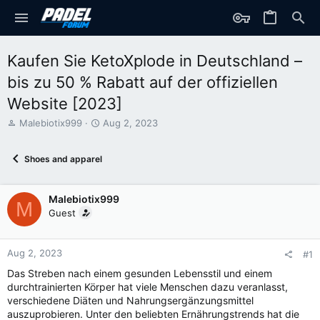
Kaufen Sie KetoXplode in Deutschland –
bis zu 50 % Rabatt auf der offiziellen
Website [2023]
T
S
Malebiotix999
Aug 2, 2023
h
t
r
a
Shoes and apparel
e
r
a
t
d
d
Malebiotix999
s
a
M
t
t
Guest
a
e
r
t
Aug 2, 2023
#1
e
Das Streben nach einem gesunden Lebensstil und einem
r
durchtrainierten Körper hat viele Menschen dazu veranlasst,
verschiedene Diäten und Nahrungsergänzungsmittel
auszuprobieren. Unter den beliebten Ernährungstrends hat die